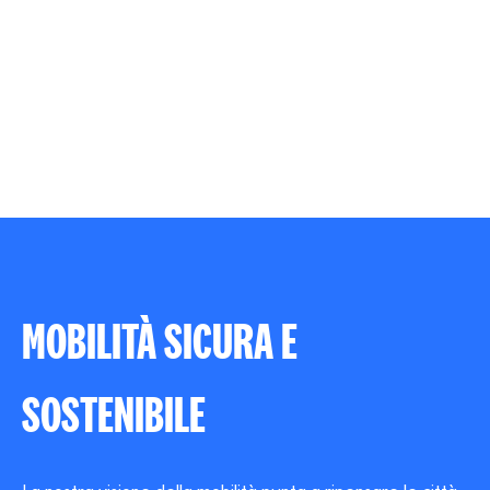
MOBILITÀ SICURA E
SOSTENIBILE