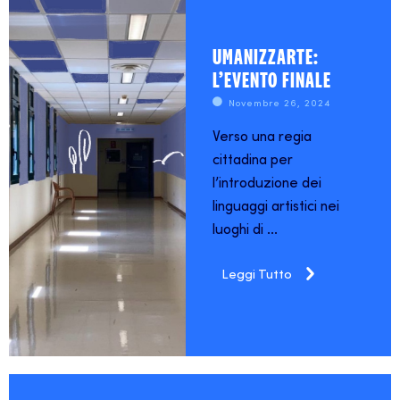
UMANIZZARTE:
L’EVENTO FINALE
Novembre 26, 2024
Verso una regia
cittadina per
l’introduzione dei
linguaggi artistici nei
luoghi di ...
Leggi Tutto