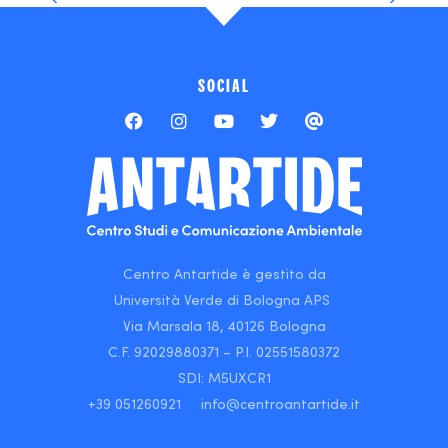
SOCIAL
F
I
Y
T
I
a
n
o
w
c
c
s
u
i
o
e
t
t
t
n
b
a
u
t
-
o
g
b
e
c
o
r
e
r
a
k
a
-
m
m
e
Centro Antartide è gestito da
n
Università Verde di Bologna APS
t
i
Via Marsala 18, 40126 Bologna
o
C.F. 92029880371 – P.I. 02551580372
n
SDI: M5UXCR1
+39 051260921 info@centroantartide.it