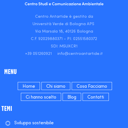
o
r
e
r
a
k
a
-
m
m
e
Centro Antartide è gestito da
n
Università Verde di Bologna APS
t
i
Via Marsala 18, 40126 Bologna
o
C.F. 92029880371 – P.I. 02551580372
n
SDI: M5UXCR1
+39 051260921 info@centroantartide.it
MENU
Home
Chi siamo
Cosa Facciamo
Ci hanno scelto
Blog
Contatti
TEMI
Sviluppo sostenibile